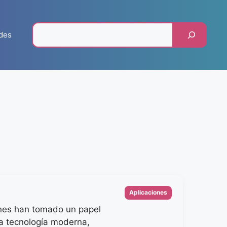
Pesquisar
des
Categorias
Aplicaciones
nes han tomado un papel
la tecnología moderna,