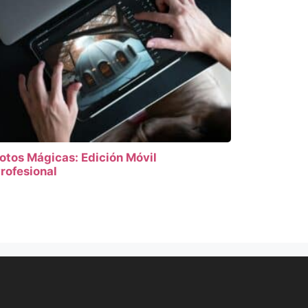
otos Mágicas: Edición Móvil
rofesional