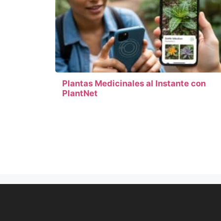
Plantas Medicinales al Instante con
PlantNet