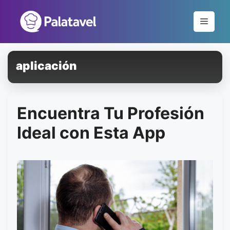
Pular
para
Menu
o
conteúdo
aplicación
Encuentra Tu Profesión
Ideal con Esta App