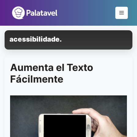
Pular
para
Menu
o
conteúdo
acessibilidade.
Aumenta el Texto
Fácilmente