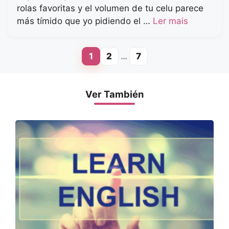
rolas favoritas y el volumen de tu celu parece
más tímido que yo pidiendo el …
Ler mais
1
2
…
7
Page
Page
Page
Ver También