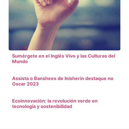
Sumérgete en el Inglés Vivo y las Culturas del
Mundo
Assista o Banshees de Inisherin destaque no
Oscar 2023
Ecoinnovación: la revolución verde en
tecnología y sostenibilidad