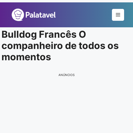
Pular
para
Menu
o
conteúdo
Bulldog Francês O
companheiro de todos os
momentos
ANÚNCIOS