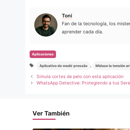
Toni
Fan de la tecnología, los mist
aprender cada día.
Categorias
Aplicaciones
Tags
,
Aplicativo de medir pressão
Mídase la tensión art
Simula cortes de pelo con esta aplicación
WhatsApp Detective: Protegiendo a tus Ser
Ver También