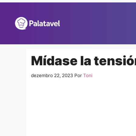
Pular
para
o
conteúdo
Mídase la tensión
dezembro 22, 2023
Por
Toni