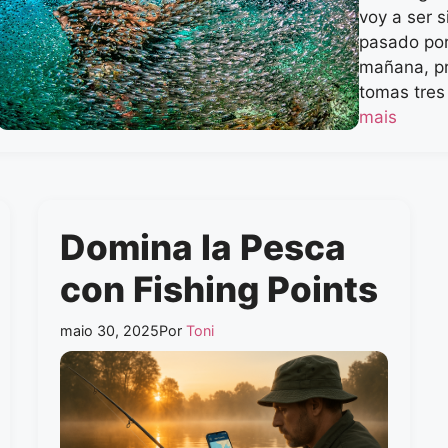
voy a ser 
pasado por
mañana, pr
tomas tres
mais
Domina la Pesca
con Fishing Points
maio 30, 2025
Por
Toni