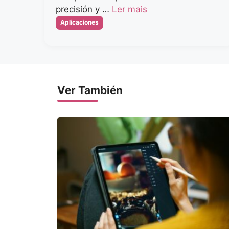
precisión y …
Ler mais
Categorias
Aplicaciones
Ver También