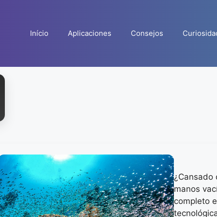
Início
Aplicaciones
Consejos
Curiosida
¿Cansado d
manos vací
completo e
tecnológic