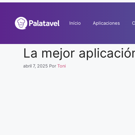
Pular
para
o
Início
Aplicaciones
C
conteúdo
La mejor aplicació
abril 7, 2025
Por
Toni