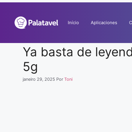
Pular
para
o
Início
Aplicaciones
C
conteúdo
Ya basta de leyend
5g
janeiro 29, 2025
Por
Toni