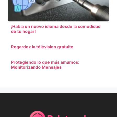
¡Habla un nuevo idioma desde la comodidad
de tu hogar!
Regardez la télévision gratuite
Protegiendo lo que más amamos:
Monitorizando Mensajes