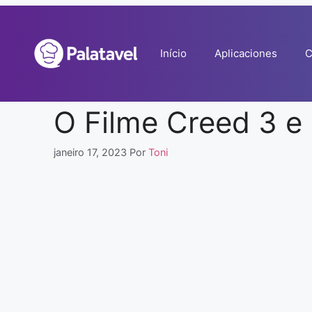
Pular
para
o
Início
Aplicaciones
C
conteúdo
O Filme Creed 3 e 
janeiro 17, 2023
Por
Toni