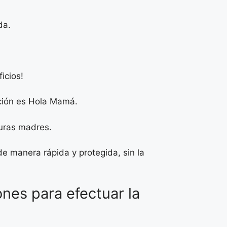
da.
icios!
ción es Hola Mamá.
turas madres.
e manera rápida y protegida, sin la
ones para efectuar la