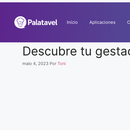
Pular
para
o
Início
Aplicaciones
C
conteúdo
Descubre tu gesta
maio 4, 2023
Por
Toni