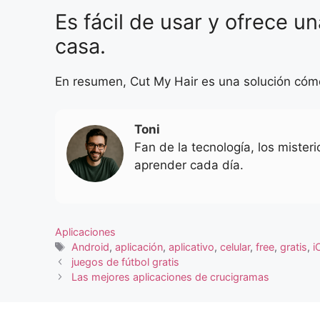
Es fácil de usar y ofrece u
casa.
En resumen, Cut My Hair es una solución cómo
Toni
Fan de la tecnología, los mister
aprender cada día.
Categorias
Aplicaciones
Tags
Android
,
aplicación
,
aplicativo
,
celular
,
free
,
gratis
,
i
juegos de fútbol gratis
Las mejores aplicaciones de crucigramas