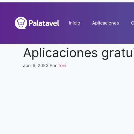
Pular
para
o
Início
Aplicaciones
C
conteúdo
Aplicaciones gratui
abril 6, 2023
Por
Toni