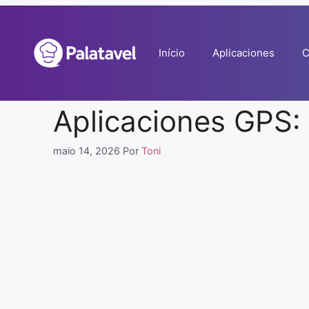
Pular
para
o
Início
Aplicaciones
C
conteúdo
Aplicaciones GPS:
maio 14, 2026
Por
Toni