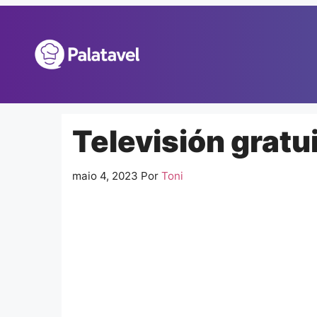
Pular
para
o
conteúdo
Televisión gratu
maio 4, 2023
Por
Toni