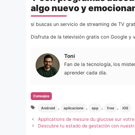
algo nuevo y emocionan
si buscas un servicio de streaming de TV gra
Disfruta de la televisión gratis con Google y
Toni
Fan de la tecnología, los mist
aprender cada día.
Categorias
Consejos
Tags
,
,
,
,
Android
aplicacione
app
free
iOS
Applications de mesure du glucose sur votre
Descubre tu estado de gestación con nuestr