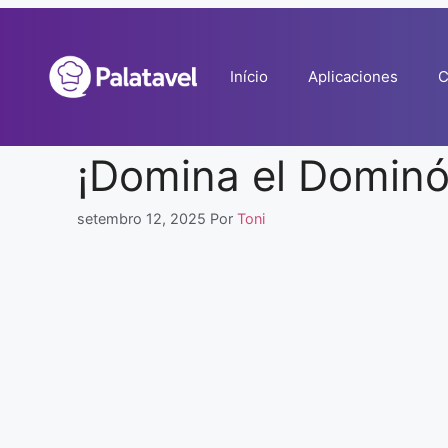
Pular
para
o
Início
Aplicaciones
C
conteúdo
¡Domina el Dominó 
setembro 12, 2025
Por
Toni