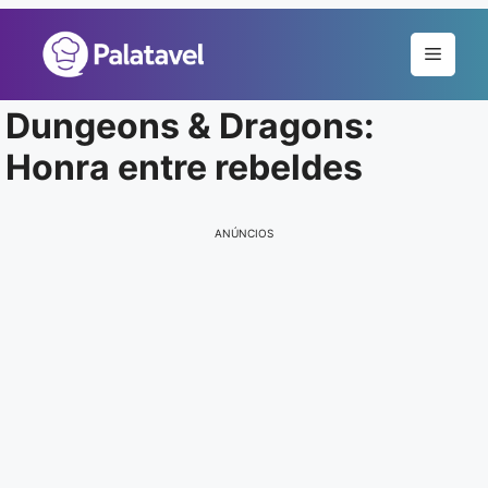
Pular
para
Menu
o
conteúdo
Dungeons & Dragons:
Honra entre rebeldes
ANÚNCIOS