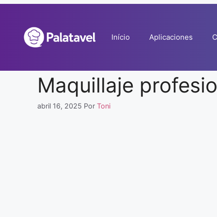
Pular
para
o
Início
Aplicaciones
C
conteúdo
Maquillaje profesi
abril 16, 2025
Por
Toni