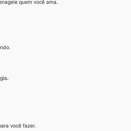
menageie quem você ama.
ando.
gia
.
para você fazer.