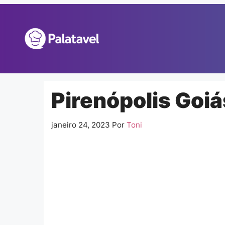
Pular
para
o
conteúdo
Pirenópolis Goiás
janeiro 24, 2023
Por
Toni